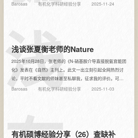
——博士挤破脑袋都未必进入的高校，一...
Barosas
有机化学科研经验分享
2025-11-24
浅
浅谈张夏衡老师的Nature
2025年10月28日，张老师的《N-硝基胺介导直接脱氨官能团
化》发表在《自然》主刊上。此文一出立刻引起全网热烈讨
论，平时不看文献的师妹甚至私聊我，征求我的评价。可见
此文影响力之大，价值之高。合...
Barosas
有机化学科研经验分享
2025-11-03
有机硕博经验分享（26）查缺补