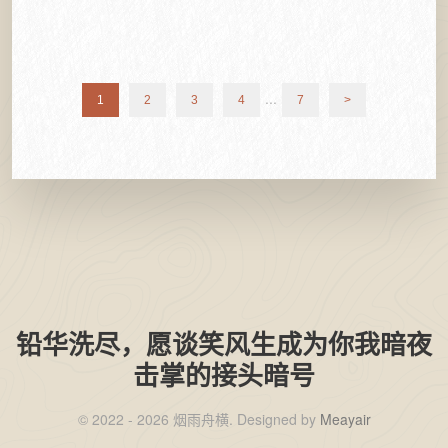
...
1
2
3
4
7
>
铅华洗尽，愿谈笑风生成为你我暗夜
击掌的接头暗号
©️ 2022 - 2026 烟雨舟横. Designed by
Meayair