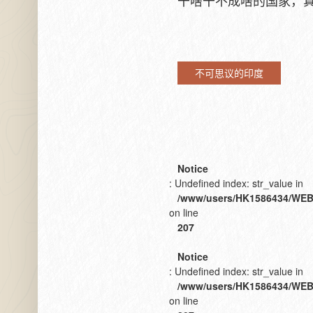
干啥干不成啥的国家，
不可思议的印度
Notice
: Undefined index: str_value in
/www/users/HK1586434/WEB
on line
207
Notice
: Undefined index: str_value in
/www/users/HK1586434/WEB
on line