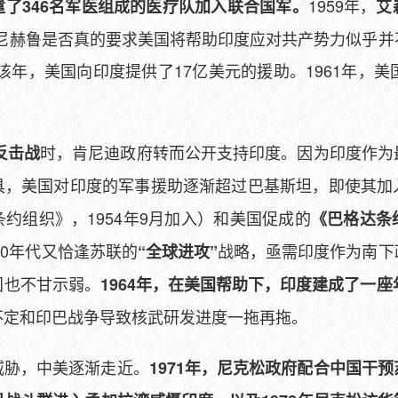
1959年，
遣了346名军医组成的医疗队加入联合国军。
艾
“尼赫鲁是否真的要求美国将帮助印度应对共产势力似乎并
该年，美国向印度提供了17亿美元的援助。1961年，美
时，肯尼迪政府转而公开支持印度。因为印度作为
反击战
具，美国对印度的军事援助逐渐超过巴基斯坦，即使其加
约组织》，1954年9月加入）和美国促成的
《巴格达条
60年代又恰逢苏联的
战略，亟需印度作为南下
“全球进攻”
国也不甘示弱。
1964年，在美国帮助下，印度建成了一座
不定和印巴战争导致核武研发进度一拖再拖。
威胁，中美逐渐走近。
1971年，尼克松政府配合中国干