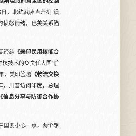
基斯坦政府对全国的控制
6日，北约武装直升机“误
的愤怒情绪，
巴美关系陷
度缔结
《美印民用核能合
“拥有先进核技术的负责任大国”前
年，美印签署
《物流交换
0年，川普访问印度，总理
《信息分享与防御合作协
中国要小心一点，两个想