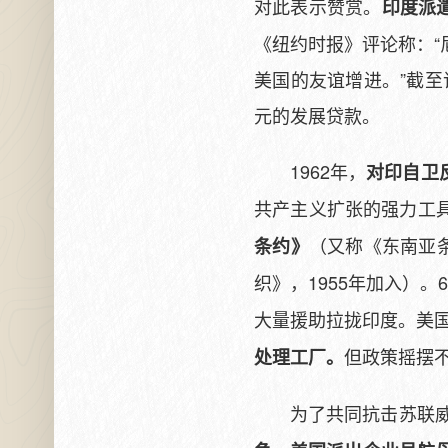
对此表示赞赏。
印度派
《纽约时报》评论称：
美国的友谊增进。”截至
元的发展贷款。
1962年，
对印自卫
共产主义扩张的强力工
（又称《东南亚条
条约》
织》，1955年加入）。
大量援助拉拢印度。美
但政策摇摆
处理工厂。
为了共同抗击苏联