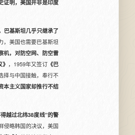
史证明，美国并非是印度
10，巴基斯坦几乎只继承了
力，美国也需要巴基斯坦
侦察机，对防空网、防空雷
，1959年又签订
议》
《巴
选择与中国接触，奉行不
资本主义国家却推行不结
。
不得越过北纬38度线”的警
朝鲜侵略韩国的决议，美国