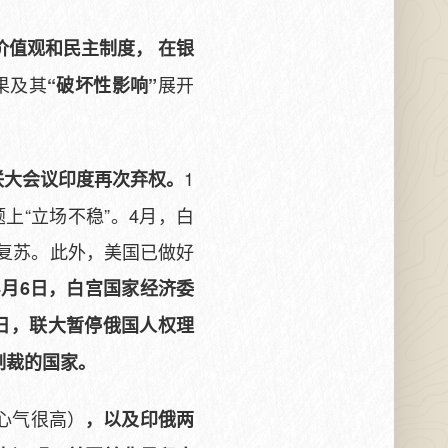
价值观和民主制度， 在银
果及其
展开
“破坏性影响”
1
联大会议印度再次弃权。
上“立场不稳”。4月，白
复苏。此外，美国已做好
4月6日，白宫国家经济委
日，联大暂停俄国人权理
制裁的国家。
心气很高）
，以及印俄两