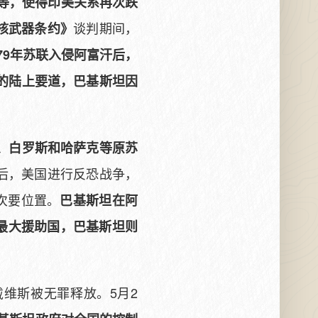
华等，使得印美关系再次跌
谈判期间，
核武器条约》
979年苏联入侵阿富汗后，
的陆上要道，巴基斯坦因
、白罗斯和哈萨克等原苏
件后，美国进行反恐战争，
次要位置。
巴基斯坦在阿
国最大援助国，巴基斯坦则
戴维斯被无罪释放。5月2