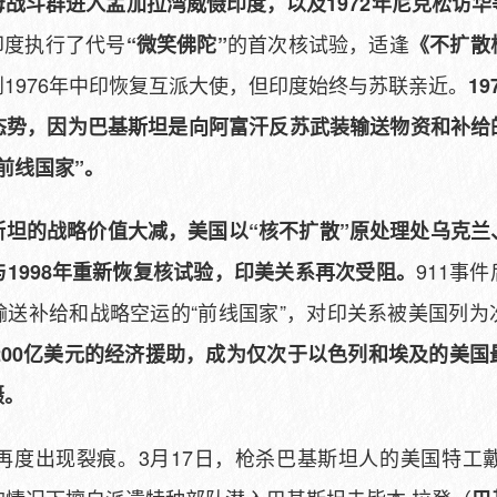
战斗群进入孟加拉湾威慑印度，以及1972年尼克松访
，印度执行了代号
的首次核试验，适逢
“微笑佛陀”
《不扩散
1976年中印恢复互派大使，但印度始终与苏联亲近。
1
的态势，因为巴基斯坦是向阿富汗反苏武装输送物资和补给
前线国家”。
斯坦的战略价值大减，美国以“核不扩散”原处理处乌克兰
911事
1998年重新恢复核试验，印美关系再次受阻。
输送补给和战略空运的“前线国家”，对印关系被美国列为
200亿美元的经济援助，成为仅次于以色列和埃及的美
慑。
再度出现裂痕。3月17日，枪杀巴基斯坦人的美国特工