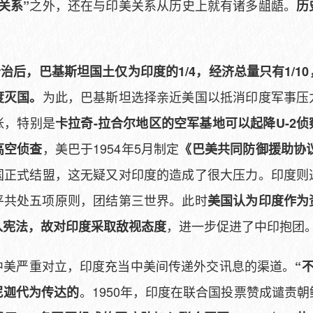
之外，还在与印美关系从历史上就有诸多龃龉。
关系”
历
巴分治后，巴基斯坦国土仅为印度的1/4，经济总量只有1/
为此，巴基斯坦选择亲近美国以抵消印度军事压
度灭国。
张，特别是
卡拉奇-拉合尔地区的空军基地可以起降U-2
，美巴于1954年5月制定
高空侦查
《巴美共同防御援助协
国正式结盟，这无疑又对印度的造成了很大压力。印度则
平共处五项原则，团结第三世界。此时
美国认为印度作为
，进一步促进了中印抱团
入宪法，故对印度采取敌视态度
中美严重对立，印度充当中美间传递外交讯息的渠道。
“
。1950年，印度在联合国投票赞成谴责
尼迦代为传达的