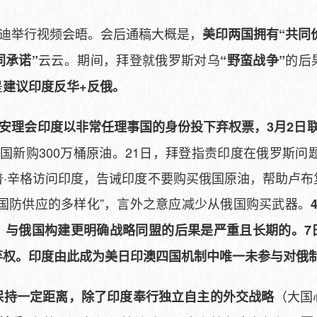
莫迪举行视频会晤。会后通稿大概是，
美印两国拥有“共同
云云。期间，拜登就俄罗斯对乌
的后
同承诺”
“野蛮战争”
是
建议印度反华+反俄。
大安理会印度以非常任理事国的身份投下弃权票，3月2日
国新购300万桶原油。21日，拜登指责印度在俄罗斯问题
普·辛格访问印度，告诫印度不要购买俄国原油，帮助卢布
国防供应的多样化”，言外之意应减少从俄国购买武器。
：与俄国构建更明确战略同盟的后果是严重且长期的。7
弃权。印度由此成为美日印澳四国机制中唯一未参与对俄
（大国
保持一定距离，除了印度奉行独立自主的外交战略