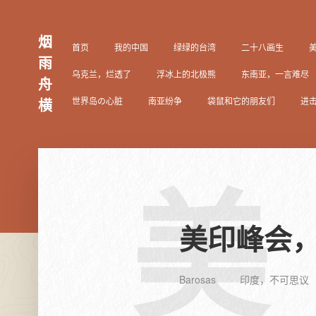
烟
首页
我的中国
绿绿的台湾
二十八画生
雨
乌克兰，烂透了
浮冰上的北极熊
东南亚，一言难尽
舟
世界岛の心脏
南亚纷争
袋鼠和它的朋友们
进
横
美
美印峰会
Barosas
印度，不可思议