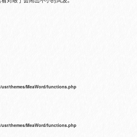
真看对眼了会闹出不小的风波。
/usr/themes/MeaWord/functions.php
/usr/themes/MeaWord/functions.php