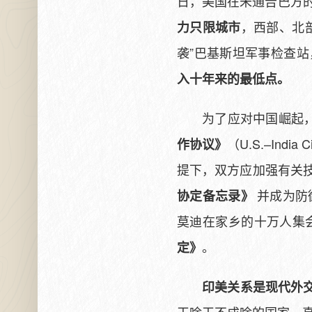
日，美国在未通告巴方
，西部、北
力只限城市
袭”巴基斯坦军事检查站
入十年来的最低点。
为了应对中国崛起，
（U.S.–Ind
作协议》
提下，双方应加强有关技
并成为防
协定备忘录》
莫迪在家乡的十万人集会
。
定》
印美关系是现代外