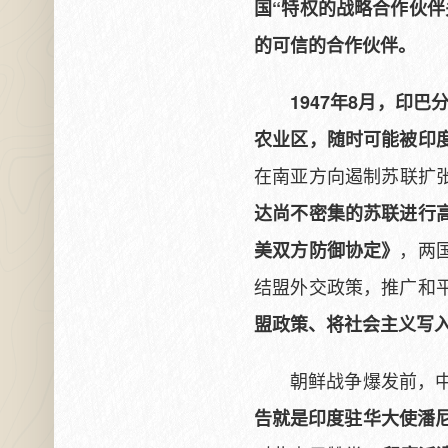
国“特权的战略合作伙伴
的可信的合作伙伴。
1947年8月，印
农业区，随时可能被印
在南亚方向遏制苏联扩
达尚不密集的苏联进行
，两
美双方防御协定》
结盟外交政策，推广和
盟政策、将社会主义写
朝鲜战争爆发前，
告就是印度驻华大使潘