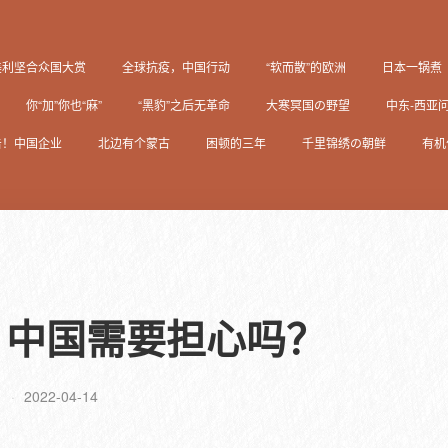
美利坚合众国大赏
全球抗疫，中国行动
“软而散”的欧洲
日本一锅煮
你“加”你也“麻”
“黑豹”之后无革命
大寒冥国の野望
中东-西亚
击！中国企业
北边有个蒙古
困顿的三年
千里锦绣の朝鲜
有机
，中国需要担心吗？
2022-04-14