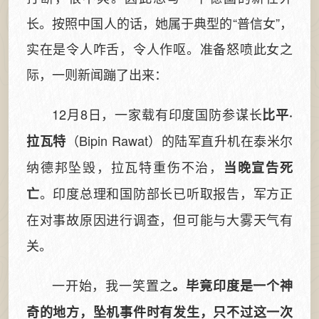
长。按照中国人的话，她属于典型的“普信女”，
实在是令人咋舌，令人作呕。准备怒喷此女之
际，一则新闻蹦了出来：
12月8日，一家载有印度国防参谋长
比平·
（Bipin Rawat）的陆军直升机在泰米尔
拉瓦特
纳德邦坠毁，拉瓦特重伤不治，
当晚宣告死
。印度总理和国防部长已听取报告，军方正
亡
在对事故原因进行调查，但可能与大雾天气有
关。
一开始，我一笑置之
。毕竟印度是一个神
奇的地方，坠机事件时有发生，只不过这一次