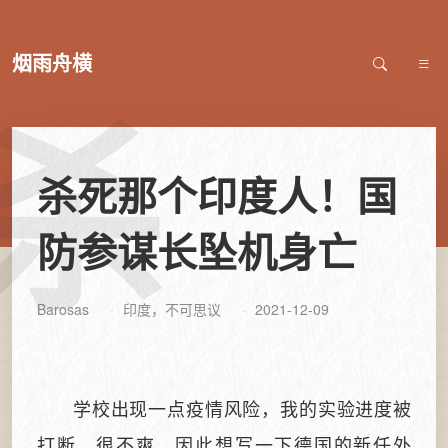
烟雨舟横
杀
杀死那个印度人！国
防参谋长坠机身亡
Barosas
印度，不可思议
2021-12-09
学校出现一点疫情风险，我的实验进度被
打断，很不爽。因此想写一下德国的新任外