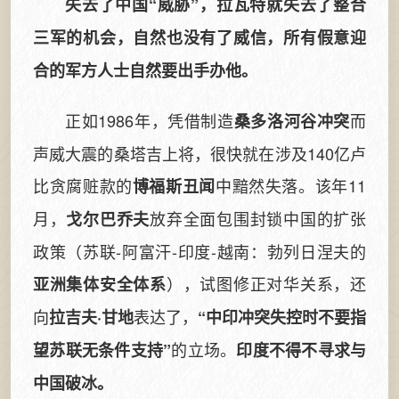
失去了中国“威胁”，拉瓦特就失去了整合
三军的机会，自然也没有了威信，所有假意迎
合的军方人士自然要出手办他。
正如1986年，凭借制造
而
桑多洛河谷冲突
声威大震的桑塔吉上将，很快就在涉及140亿卢
比贪腐赃款的
中黯然失落。该年11
博福斯丑闻
月，
放弃全面包围封锁中国的扩张
戈尔巴乔夫
政策（苏联-阿富汗-印度-越南：勃列日涅夫的
），试图修正对华关系，还
亚洲集体安全体系
向
表达了，
拉吉夫·甘地
“中印冲突失控时不要指
的立场。
望苏联无条件支持”
印度不得不寻求与
中国破冰。