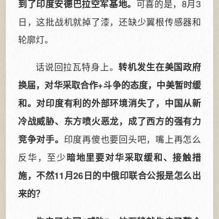
可喜的是，8月3
到了印度安德巴拉空军基地。
日，这批战机就掉了漆，还缺少翼根传感器和
轮廓灯。
话说回拉瓦特身上。
转机发生在美国政府
换届，对华采取合作+斗争的态度，中美暂时缓
和。对印度有利的外部环境消失了，中国从新
冷战威胁、东方喷火恶龙，成了西方的强有力
印度再傻也要回头吧，嘴上再怎么
竞争对手。
反华，至少
暗地里要对华采取缓和、接触措
施，不然11月26日的中俄印联合公报是怎么出
来的？