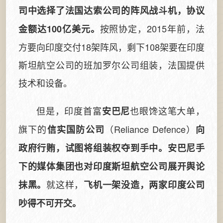
司中选择了法国达索公司的阵风战斗机，协议
按照协定，2015年前，法
金额达100亿美元。
方要向印度交付18架阵风，剩下108架要在印度
斯坦航空公司的班加罗尔公司组装，法国提供
技术和设备。
但是，印度首富
也眼馋这笔大单，
安巴尼
旗下的
（Reliance Defence）
信实国防公司
向
政府行贿，试图将组装权夺到手中。安巴尼手
下的媒体集团也对印度斯坦航空公司展开舆论
就这样，
抹黑。
飞机一架没造，两家印度公司
吵得不可开交。