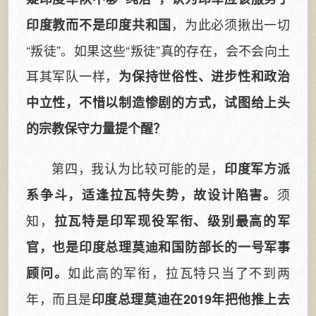
，为此必须揪出一切
印度教而不是印度共和国
“叛徒”。如果这些“叛徒”真的存在，会不会向土
耳其军队一样，
为保持世俗性、进步性和政治
中立性，不惜以制造惨剧的方式，试图给上头
的宗教保守力量提个醒？
第四，我认为比较可能的是，
印度军方派
须
系争斗，适逢拉瓦特失势，故设计陷害。
知，
拉瓦特是印军现役军衔、级别最高的军
官，也是印度总理莫迪和国防部长的一号军事
如此高的军衔，拉瓦特只当了不到两
顾问。
年，而且是
印度总理莫迪在2019年把他推上去