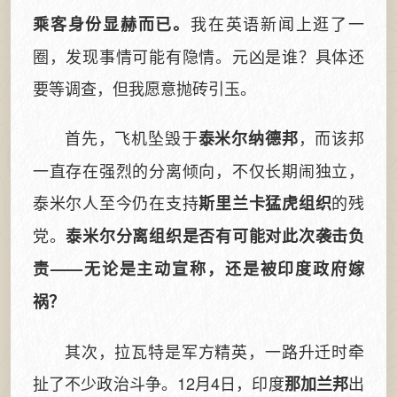
我在英语新闻上逛了一
乘客身份显赫而已。
圈，发现事情可能有隐情。元凶是谁？具体还
要等调查，但我愿意抛砖引玉。
首先，飞机坠毁于
，而该邦
泰米尔纳德邦
一直存在强烈的分离倾向，不仅长期闹独立，
泰米尔人至今仍在支持
的残
斯里兰卡猛虎组织
党。
泰米尔分离组织是否有可能对此次袭击负
责——无论是主动宣称，还是被印度政府嫁
祸？
其次，拉瓦特是军方精英，一路升迁时牵
扯了不少政治斗争。12月4日，印度
出
那加兰邦