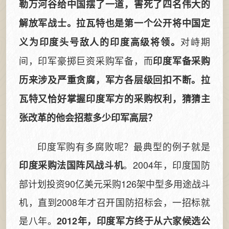
勒万河谷给中国摆了一道，害死了四名伟大的
解放军战士。拉瓦特也是第一个公开将中国定
对峙期
义为印度头号敌人的印度高级将领。
间，印军豪掷巨资采购军备，而
印度军备采购
历来涉及严重贪腐，军方各层级回扣不断。拉
瓦特又恰好掌握印度军方的采购权利，猜猜主
张改革的他会招惹多少印军高层？
印度军购有多腐败呢？最典型的例子就是
。2004年，印度国防
印度采购法国阵风战斗机
部计划投资90亿美元采购126架中型多用途战斗
机，直到2008年才召开国防招标会，一招标就
是八年。
2012年，印度军方终于从六家候选公