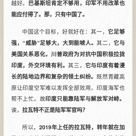
越好。
巴基斯坦肯定不够用，印军不用改革也
能应付得了。那，只有中国了。
中国这个目标，好就好在：其一，
它足够
其二，
强，“威胁”足够大，大到能唬人。
它与
美国关系恶化，川普政府为对抗中国积极拉拢
其三，
印度，外交环境有利。
它与印度有着漫
既然青藏高
长的陆地边界和复杂的领土纠纷。
原让印度空军难以发挥全部效用，印度海军也
帮不上忙。故
印度只能靠陆军与解放军对峙。
诶，
拉瓦特不正是陆军军官吗？
所以，
2019年上任的拉瓦特，转年就在加