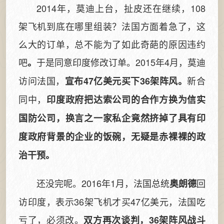
2014年，莫迪上台，扯皮还在继续，108
架飞机到底在哪里组装？法国方面着急了，这
么大的订单，总不能为了如此奇葩的原因违约
吧
于是同意印度修改订单。2015年4月，莫迪
。
访问法国，
新合
宣布47亿美元买下36架阵风。
同中，
印度政府把达索公司的合作方换为信实
国防公司，换言之一家私企竟然挤掉了具有印
度政府背景的企业的饭碗，无疑是赤裸裸的政
治干预。
还没完呢。2016年1月，法国总统
回
奥朗德
访印度，表示36架飞机才买47亿美元，法国吃
亏了，必须改。
双方再次谈判，36架阵风战斗