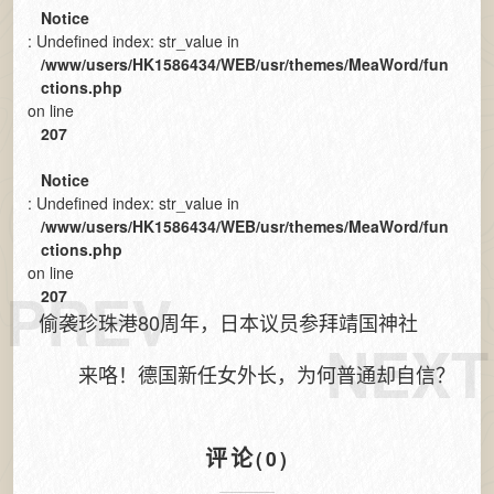
Notice
: Undefined index: str_value in
/www/users/HK1586434/WEB/usr/themes/MeaWord/fun
ctions.php
on line
207
Notice
: Undefined index: str_value in
/www/users/HK1586434/WEB/usr/themes/MeaWord/fun
ctions.php
on line
PREV
207
偷袭珍珠港80周年，日本议员参拜靖国神社
NEXT
来咯！德国新任女外长，为何普通却自信？
评论
(0)