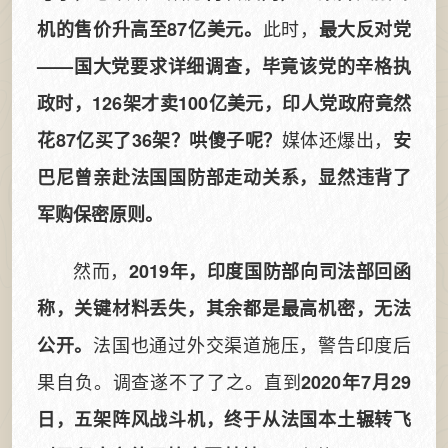
此时，
机的售价升高至87亿美元。
最大反对党
——国大党要求详细调查，毕竟该党的辛格执
政时，126架才卖100亿美元，印人党政府竟然
媒体还爆出，
花87亿买了36架？哄傻子呢？
安
巴尼曾亲赴法国国防部走动关系，显然违背了
军购保密原则。
然而，
2019年，印度国防部向司法部回函
称，关键材料丢失，其余都是最高机密，无法
法国也通过外交渠道施压，警告印度后
公开。
果自负。调查遂不了了之。直到
2020年7月29
日，五架阵风战斗机，终于从法国本土辗转飞