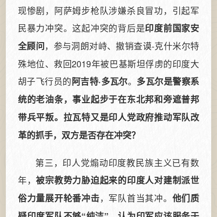
现惨剧，阿萨姆步枪队涉嫌杀良冒功，引起军
民暴力冲突。这起冲突的背后是
印度前国家安
，参与洞朗对峙、撤销查谟-克什米尔特
全顾问
殊地位、救回2019年被巴基斯坦俘虏的印度大
胡子飞行员的
。
阿吉特·多瓦尔
多瓦尔是警察系
统的老油条，事业起步于在东北邦和旁遮普邦
带兵平叛。拉瓦特又是印人党政府推动军队改
革的抓手，双方是否存在冲突？
第三，印人党煽动印度教民族主义已有数
年，
被宗教势力胁迫起来的印度人对建制派世
，军队首当其冲。
俗力量展开轮番冲击
他们质
疑印度军队不够“纯洁”，认为印军应该服务于